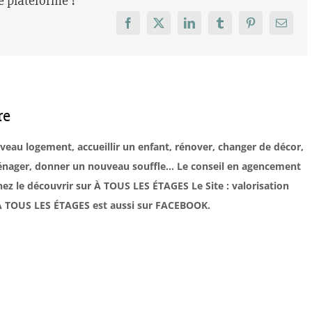
re plateforme !
Facebook
X
LinkedIn
Tumblr
Pinterest
Email
re
uveau logement, accueillir un enfant, rénover, changer de décor,
éménager, donner un nouveau souffle… Le conseil en agencement
ez le découvrir sur À TOUS LES ÉTAGES Le Site : valorisation
. À TOUS LES ÉTAGES est aussi sur FACEBOOK.