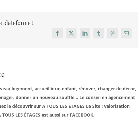
re plateforme !
Facebook
X
LinkedIn
Tumblr
Pinterest
Email
re
uveau logement, accueillir un enfant, rénover, changer de décor,
éménager, donner un nouveau souffle… Le conseil en agencement
ez le découvrir sur À TOUS LES ÉTAGES Le Site : valorisation
. À TOUS LES ÉTAGES est aussi sur FACEBOOK.