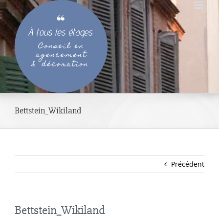
Passer
au
contenu
Bettstein_Wikiland
Précédent
Bettstein_Wikiland