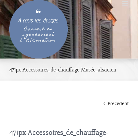
Passer
au
contenu
471px-Accessoires_de_chauffage-Musée_alsacien
Précédent
471px-Accessoires_de_chauffage-