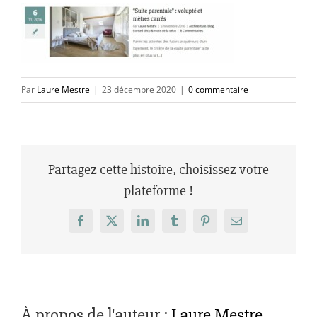
Par
Laure Mestre
|
23 décembre 2020
|
0 commentaire
Partagez cette histoire, choisissez votre
plateforme !
Facebook
X
LinkedIn
Tumblr
Pinterest
Email
À propos de l'auteur :
Laure Mestre