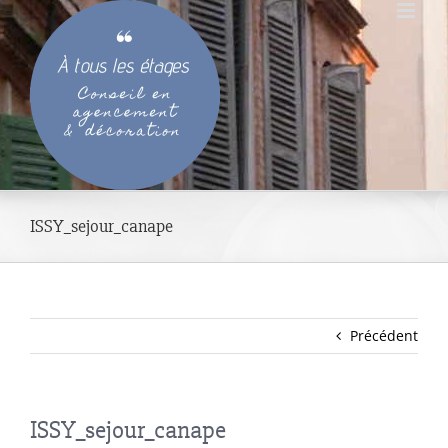
Passer
au
contenu
ISSY_sejour_canape
Précédent
ISSY_sejour_canape