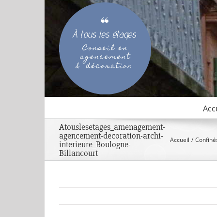
Passer
au
contenu
Acc
Atouslesetages_amenagement-
agencement-decoration-archi-
Accueil
Confinés
interieure_Boulogne-
Billancourt