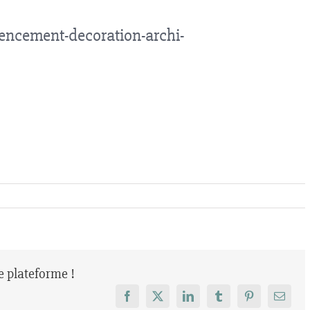
ncement-decoration-archi-
re plateforme !
Facebook
X
LinkedIn
Tumblr
Pinterest
Email