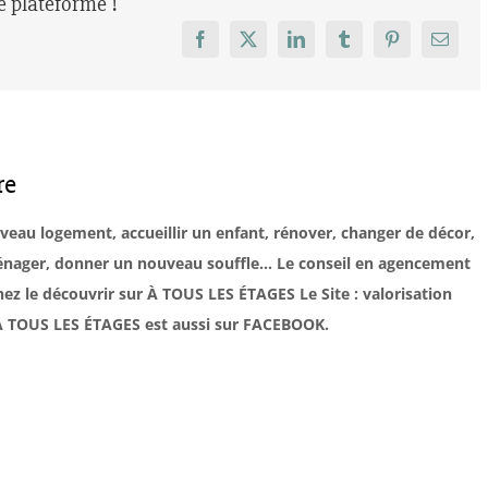
re plateforme !
Facebook
X
LinkedIn
Tumblr
Pinterest
Email
re
uveau logement, accueillir un enfant, rénover, changer de décor,
éménager, donner un nouveau souffle… Le conseil en agencement
ez le découvrir sur À TOUS LES ÉTAGES Le Site : valorisation
. À TOUS LES ÉTAGES est aussi sur FACEBOOK.