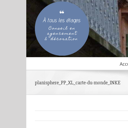
Passer
au
contenu
Acc
planisphere_PP_XL_carte-du-monde_INKE