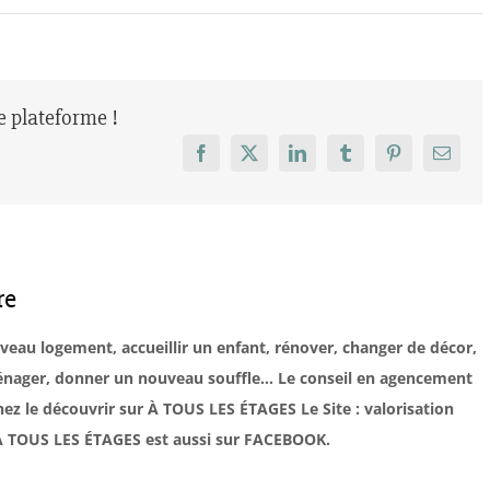
re plateforme !
Facebook
X
LinkedIn
Tumblr
Pinterest
Email
re
uveau logement, accueillir un enfant, rénover, changer de décor,
éménager, donner un nouveau souffle… Le conseil en agencement
ez le découvrir sur À TOUS LES ÉTAGES Le Site : valorisation
. À TOUS LES ÉTAGES est aussi sur FACEBOOK.