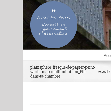
Passer
au
contenu
Acc
planisphere_fresque-de-papier-peint-
world-map-multi-mimi-lou_File-
Accueil
dans-ta-chambre