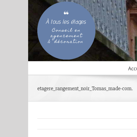
Passer
au
contenu
Acc
etagere_rangement_noir_Tomas_made-com.