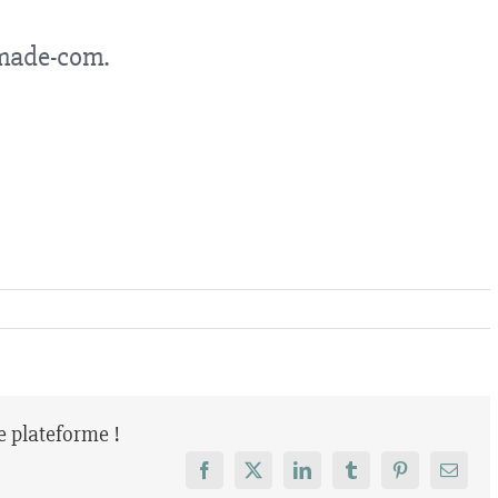
made-com.
re plateforme !
Facebook
X
LinkedIn
Tumblr
Pinterest
Email