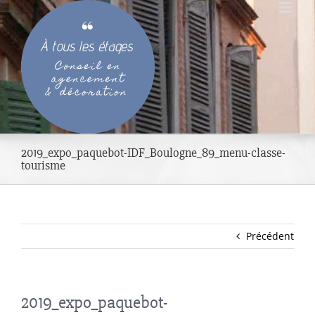
Passer
au
contenu
2019_expo_paquebot-IDF_Boulogne_89_menu-classe-
tourisme
Précédent
2019_expo_paquebot-