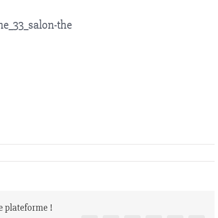
e_33_salon-the
re plateforme !