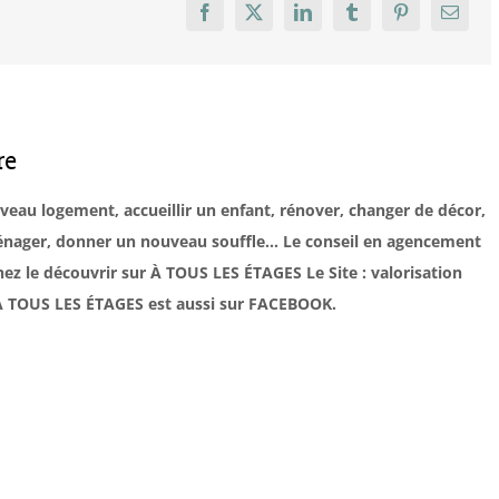
Facebook
X
LinkedIn
Tumblr
Pinterest
Email
re
uveau logement, accueillir un enfant, rénover, changer de décor,
éménager, donner un nouveau souffle… Le conseil en agencement
ez le découvrir sur À TOUS LES ÉTAGES Le Site : valorisation
. À TOUS LES ÉTAGES est aussi sur FACEBOOK.