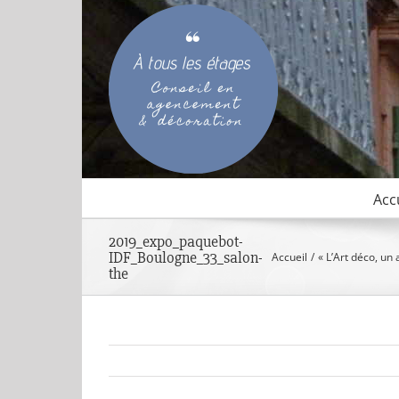
Passer
au
contenu
Acc
2019_expo_paquebot-
IDF_Boulogne_33_salon-
Accueil
« L’Art déco, un
the