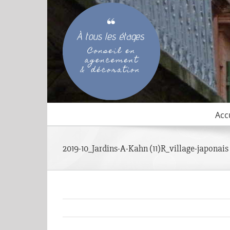
Passer
au
contenu
Acc
2019-10_Jardins-A-Kahn (11)R_village-japonais