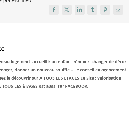
re plateforme !
Facebook
X
LinkedIn
Tumblr
Pinterest
Email
re
uveau logement, accueillir un enfant, rénover, changer de décor,
éménager, donner un nouveau souffle… Le conseil en agencement
ez le découvrir sur À TOUS LES ÉTAGES Le Site : valorisation
. À TOUS LES ÉTAGES est aussi sur FACEBOOK.