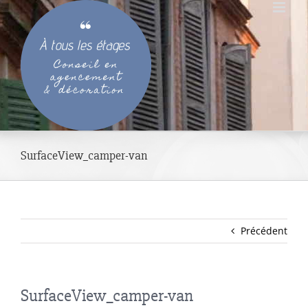
Passer
au
contenu
SurfaceView_camper-van
Précédent
SurfaceView_camper-van