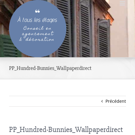
Passer
au
contenu
PP_Hundred-Bunnies_Wallpaperdirect
Précédent
PP_Hundred-Bunnies_Wallpaperdirect