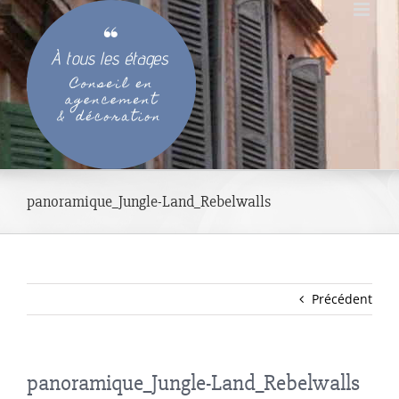
Passer
au
contenu
panoramique_Jungle-Land_Rebelwalls
Précédent
panoramique_Jungle-Land_Rebelwalls