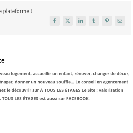
re plateforme !
Facebook
X
LinkedIn
Tumblr
Pinterest
Email
re
uveau logement, accueillir un enfant, rénover, changer de décor,
éménager, donner un nouveau souffle… Le conseil en agencement
ez le découvrir sur À TOUS LES ÉTAGES Le Site : valorisation
. À TOUS LES ÉTAGES est aussi sur FACEBOOK.