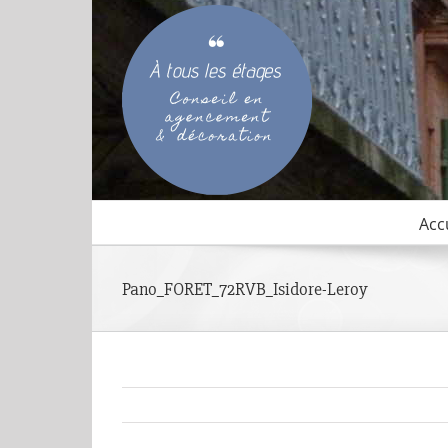
Passer
au
contenu
Acc
Pano_FORET_72RVB_Isidore-Leroy