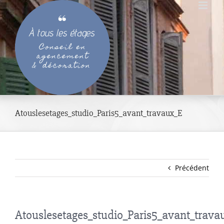
Passer
au
contenu
Atouslesetages_studio_Paris5_avant_travaux_E
Précédent
Atouslesetages_studio_Paris5_avant_trava