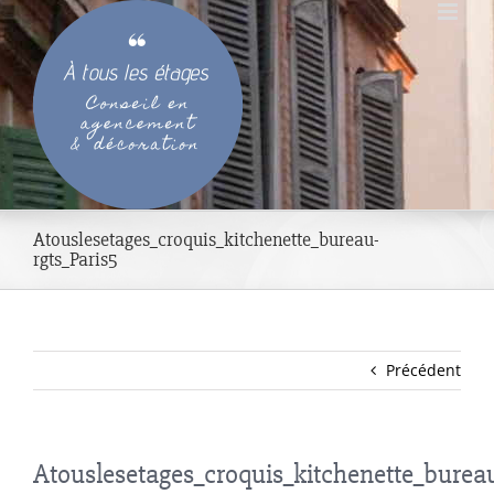
Passer
au
contenu
Atouslesetages_croquis_kitchenette_bureau-
rgts_Paris5
Précédent
Atouslesetages_croquis_kitchenette_burea