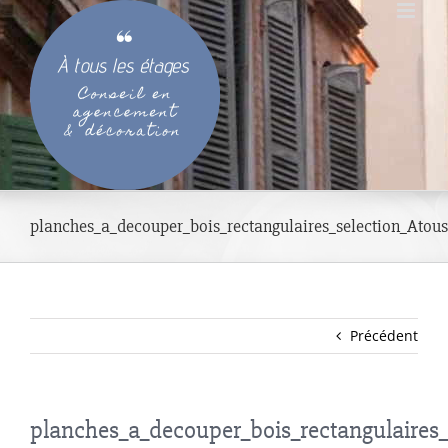
Passer
au
contenu
planches_a_decouper_bois_rectangulaires_selection_Atous
Précédent
planches_a_decouper_bois_rectangulaires_