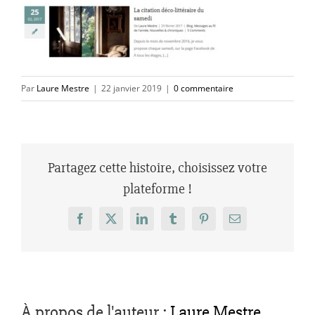
Par
Laure Mestre
|
22 janvier 2019
|
0 commentaire
Partagez cette histoire, choisissez votre
plateforme !
Facebook
X
LinkedIn
Tumblr
Pinterest
Email
À propos de l'auteur :
Laure Mestre