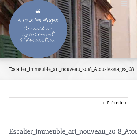
Passer
au
contenu
Escalier_immeuble_art_nouveau_2018_Atouslesetages_68
Précédent
Escalier_immeuble_art_nouveau_2018_Ato