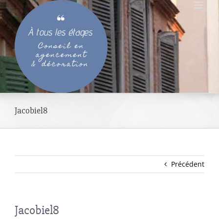
Passer
au
contenu
Jacobiel8
Précédent
Jacobiel8