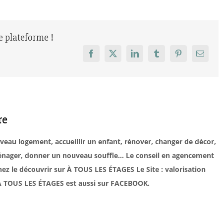
re plateforme !
Facebook
X
LinkedIn
Tumblr
Pinterest
Email
re
uveau logement, accueillir un enfant, rénover, changer de décor,
éménager, donner un nouveau souffle… Le conseil en agencement
ez le découvrir sur À TOUS LES ÉTAGES Le Site : valorisation
. À TOUS LES ÉTAGES est aussi sur FACEBOOK.