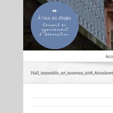
Passer
au
contenu
Acc
Hall_immeuble_art_nouveau_2018_Atouslese