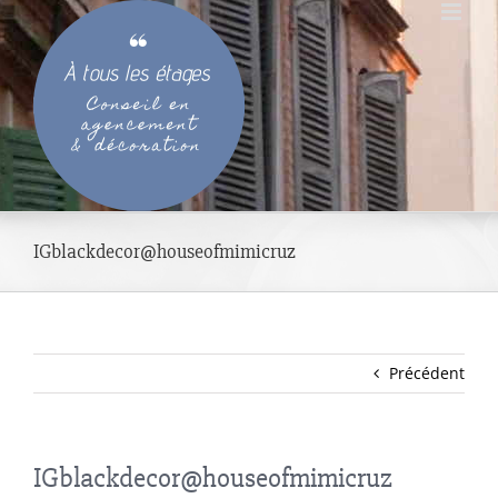
Passer
au
contenu
IGblackdecor@houseofmimicruz
Précédent
IGblackdecor@houseofmimicruz