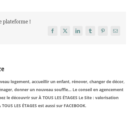
re plateforme !
Facebook
X
LinkedIn
Tumblr
Pinterest
Email
re
uveau logement, accueillir un enfant, rénover, changer de décor,
éménager, donner un nouveau souffle… Le conseil en agencement
ez le découvrir sur À TOUS LES ÉTAGES Le Site : valorisation
. À TOUS LES ÉTAGES est aussi sur FACEBOOK.