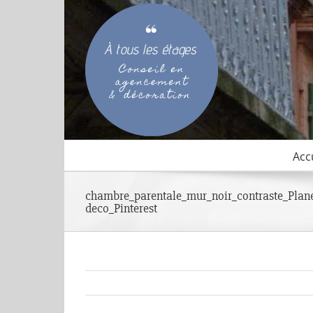
Passer
au
contenu
Acc
chambre_parentale_mur_noir_contraste_Plane
deco_Pinterest