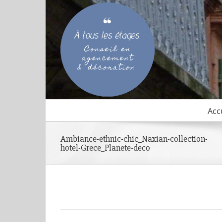
Passer
au
contenu
Acc
Ambiance-ethnic-chic_Naxian-collection-
hotel-Grece_Planete-deco