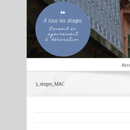
Passer
au
contenu
Acc
3_sieges_MAC