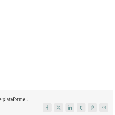
re plateforme !
Facebook
X
LinkedIn
Tumblr
Pinterest
Email