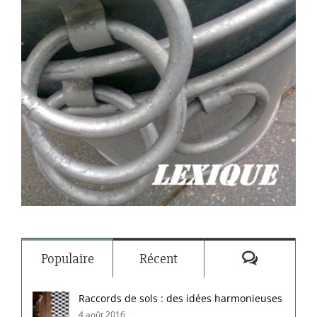
Commenta
Populaire
Récent
Raccords de sols : des idées harmonieuses
4 août 2016