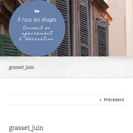
Passer
au
contenu
grasset_juin
Précédent
grasset_juin