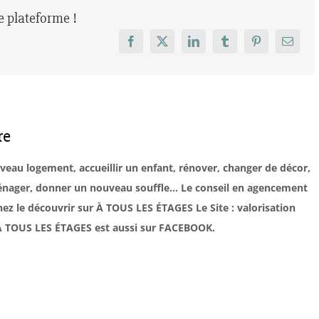
re plateforme !
Facebook
X
LinkedIn
Tumblr
Pinterest
Email
re
uveau logement, accueillir un enfant, rénover, changer de décor,
éménager, donner un nouveau souffle… Le conseil en agencement
ez le découvrir sur À TOUS LES ÉTAGES Le Site : valorisation
. À TOUS LES ÉTAGES est aussi sur FACEBOOK.