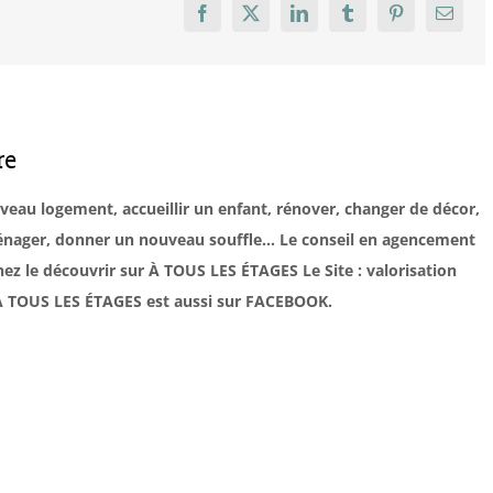
Facebook
X
LinkedIn
Tumblr
Pinterest
Email
re
uveau logement, accueillir un enfant, rénover, changer de décor,
éménager, donner un nouveau souffle… Le conseil en agencement
ez le découvrir sur À TOUS LES ÉTAGES Le Site : valorisation
. À TOUS LES ÉTAGES est aussi sur FACEBOOK.