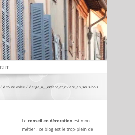
tact
À toute volée
Vierge_a_l_enfant_et_riviere_en_sous-bois
Le
conseil en décoration
est mon
métier ; ce blog est le trop-plein de