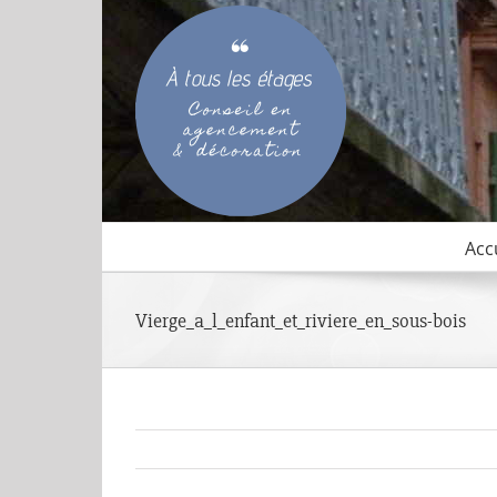
Passer
au
contenu
Acc
Vierge_a_l_enfant_et_riviere_en_sous-bois