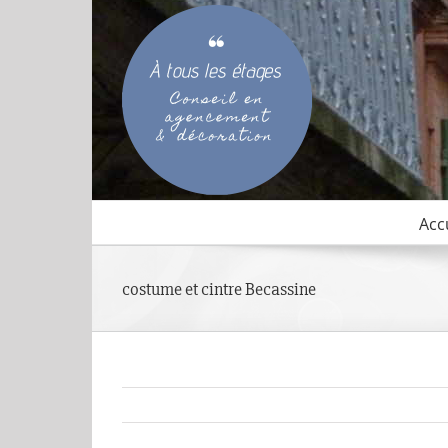
Passer
au
contenu
Acc
costume et cintre Becassine