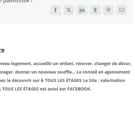
re plateforme !
Facebook
X
LinkedIn
Tumblr
Pinterest
Email
re
uveau logement, accueillir un enfant, rénover, changer de décor,
éménager, donner un nouveau souffle… Le conseil en agencement
ez le découvrir sur À TOUS LES ÉTAGES Le Site : valorisation
. À TOUS LES ÉTAGES est aussi sur FACEBOOK.