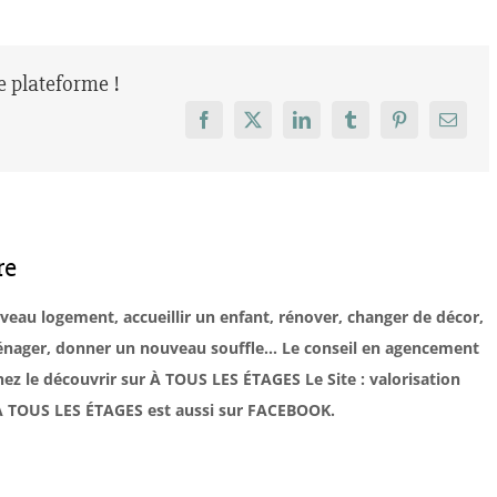
re plateforme !
Facebook
X
LinkedIn
Tumblr
Pinterest
Email
re
uveau logement, accueillir un enfant, rénover, changer de décor,
éménager, donner un nouveau souffle… Le conseil en agencement
ez le découvrir sur À TOUS LES ÉTAGES Le Site : valorisation
. À TOUS LES ÉTAGES est aussi sur FACEBOOK.