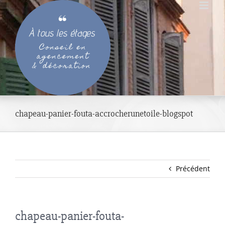
Passer
au
contenu
chapeau-panier-fouta-accrocherunetoile-blogspot
Précédent
chapeau-panier-fouta-