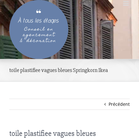
Passer
au
contenu
toile plastifiee vagues bleues Springkorn Ikea
Précédent
toile plastifiee vagues bleues