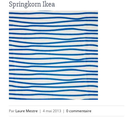
Springkorn Ikea
Par
Laure Mestre
|
4 mai 2013
|
0 commentaire