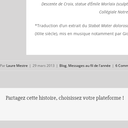
Descente de Croix, statue d’Émile Morlaix (sculp
Collégiale Notr
*Traduction d’un extrait du
Stabat Mater doloros
(XIIIe siècle), mis en musique notamment par Gio
Par
Laure Mestre
|
29 mars 2013
|
Blog
,
Messages au fil de l'année
|
6 Comm
Partagez cette histoire, choisissez votre plateforme !