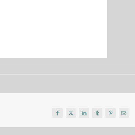
Facebook
X
LinkedIn
Tumblr
Pinterest
Email