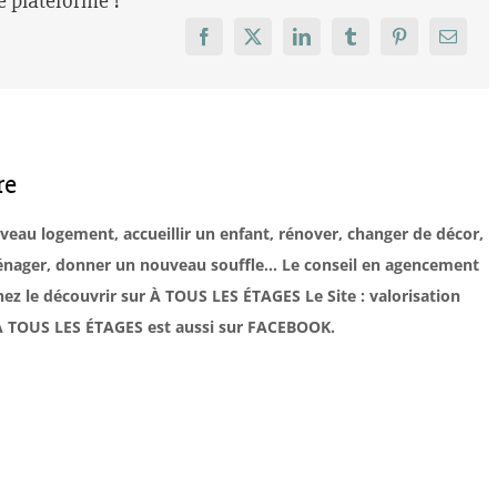
re plateforme !
Facebook
X
LinkedIn
Tumblr
Pinterest
Email
re
uveau logement, accueillir un enfant, rénover, changer de décor,
éménager, donner un nouveau souffle… Le conseil en agencement
ez le découvrir sur À TOUS LES ÉTAGES Le Site : valorisation
. À TOUS LES ÉTAGES est aussi sur FACEBOOK.