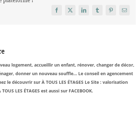
re plateforme !
Facebook
X
LinkedIn
Tumblr
Pinterest
Email
re
uveau logement, accueillir un enfant, rénover, changer de décor,
éménager, donner un nouveau souffle… Le conseil en agencement
ez le découvrir sur À TOUS LES ÉTAGES Le Site : valorisation
. À TOUS LES ÉTAGES est aussi sur FACEBOOK.