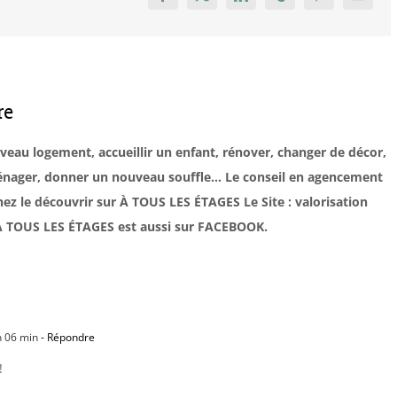
Facebook
X
LinkedIn
Tumblr
Pinterest
Email
re
uveau logement, accueillir un enfant, rénover, changer de décor,
éménager, donner un nouveau souffle… Le conseil en agencement
ez le découvrir sur À TOUS LES ÉTAGES Le Site : valorisation
. À TOUS LES ÉTAGES est aussi sur FACEBOOK.
h 06 min
- Répondre
!