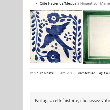
Côté Hacienda/Mexica
à Nogent-sur-Marne
Par
Laure Mestre
|
1 avril 2011
|
Architecture
,
Blog
,
Cou
Partagez cette histoire, choisissez vot