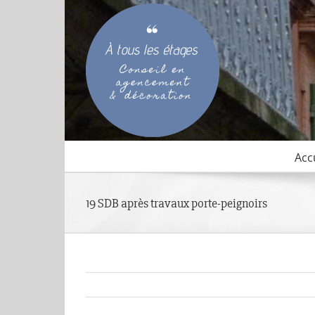
Passer
au
contenu
Acc
19 SDB après travaux porte-peignoirs