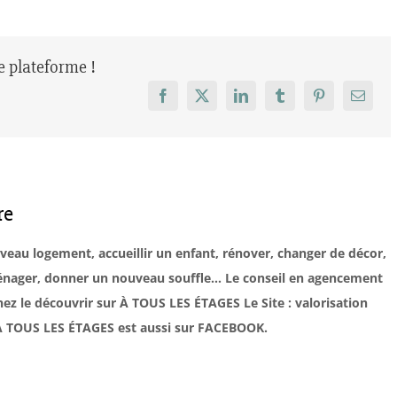
re plateforme !
Facebook
X
LinkedIn
Tumblr
Pinterest
Email
re
uveau logement, accueillir un enfant, rénover, changer de décor,
éménager, donner un nouveau souffle… Le conseil en agencement
ez le découvrir sur À TOUS LES ÉTAGES Le Site : valorisation
. À TOUS LES ÉTAGES est aussi sur FACEBOOK.