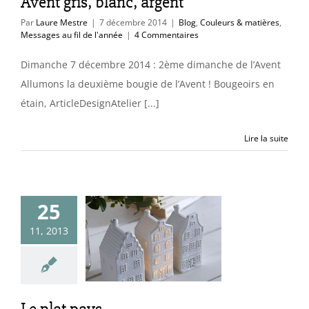
Avent gris, blanc, argent
Par
Laure Mestre
|
7 décembre 2014
|
Blog
,
Couleurs & matières
,
Messages au fil de l'année
|
4 Commentaires
Dimanche 7 décembre 2014 : 2ème dimanche de l’Avent
Allumons la deuxième bougie de l’Avent ! Bougeoirs en
étain, ArticleDesignAtelier [...]
Lire la suite
25
11, 2013
 plat pays
endances & idées
déco