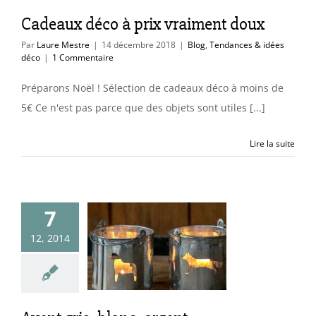
Cadeaux déco à prix vraiment doux
Par
Laure Mestre
|
14 décembre 2018
|
Blog
,
Tendances & idées
déco
|
1 Commentaire
Préparons Noël ! Sélection de cadeaux déco à moins de
5€ Ce n'est pas parce que des objets sont utiles [...]
Lire la suite
7
 gris, blanc,
12, 2014
argent
uleurs & matières
 au fil de l'année