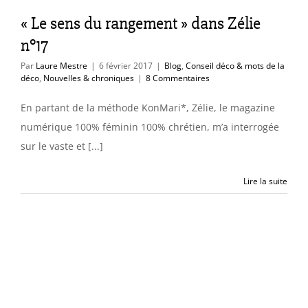
déco
Nouvelles &
chroniques
« Le sens du rangement » dans Zélie
n°17
Par
Laure Mestre
|
6 février 2017
|
Blog
,
Conseil déco & mots de la
déco
,
Nouvelles & chroniques
|
8 Commentaires
En partant de la méthode KonMari*, Zélie, le magazine
numérique 100% féminin 100% chrétien, m’a interrogée
sur le vaste et [...]
Lire la suite