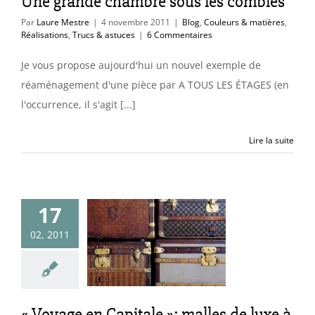
Une grande chambre sous les combles
Par
Laure Mestre
|
4 novembre 2011
|
Blog
,
Couleurs & matières
,
Réalisations
,
Trucs & astuces
|
6 Commentaires
Je vous propose aujourd'hui un nouvel exemple de
réaménagement d'une pièce par A TOUS LES ÉTAGES (en
l'occurrence, il s'agit [...]
Lire la suite
17
Voyage en
02, 2011
ale »: malles
uxe à Paris
omenades déco &
expos
« Voyage en Capitale »: malles de luxe à