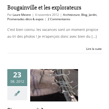
Bougainville et les explorateurs
Par
Laure Mestre
|
4 novembre 2012
|
Architecture
,
Blog
,
Jardin
,
Promenades déco & expos
|
2 Commentaires
C'est bien connu: les vacances sont un moment propice
au tri des photos ! Je m'aperçois donc avec bien du [...]
Lire la suite
23
08, 2012
n campait ?
ants
Tendances &
idées déco