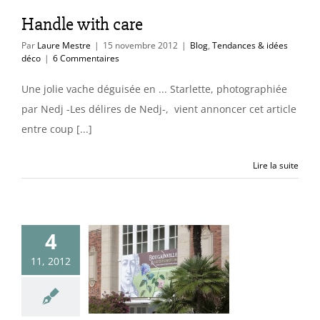
Handle with care
Par
Laure Mestre
|
15 novembre 2012
|
Blog
,
Tendances & idées
déco
|
6 Commentaires
Une jolie vache déguisée en ... Starlette, photographiée
par Nedj -Les délires de Nedj-, vient annoncer cet article
entre coup [...]
Lire la suite
4
nville et les
11, 2012
plorateurs
cture
Blog
Jardin
des déco & expos