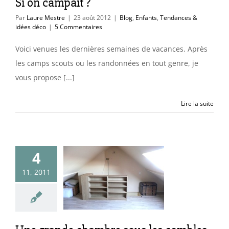
Si on campait ?
Par
Laure Mestre
|
23 août 2012
|
Blog
,
Enfants
,
Tendances &
idées déco
|
5 Commentaires
Voici venues les dernières semaines de vacances. Après
les camps scouts ou les randonnées en tout genre, je
vous propose [...]
Lire la suite
4
e grande
re sous les
11, 2011
combles
uleurs & matières
sations
Trucs &
astuces