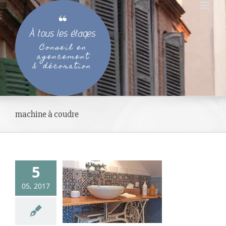
Passer
au
contenu
machine à coudre
 toutes les
5
ures (Home
05, 2017
llenge mai
2017)