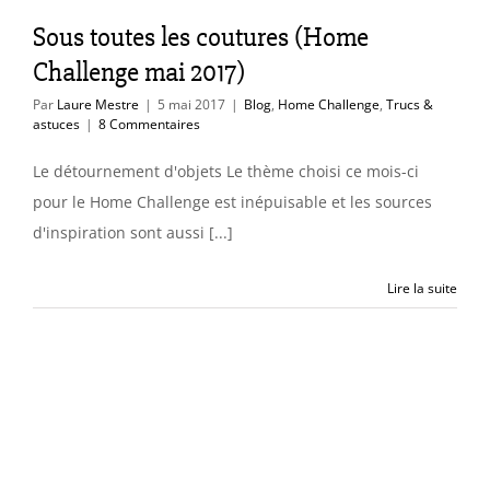
ome Challenge
Sous toutes les coutures (Home
cs & astuces
Challenge mai 2017)
Par
Laure Mestre
|
5 mai 2017
|
Blog
,
Home Challenge
,
Trucs &
astuces
|
8 Commentaires
Le détournement d'objets Le thème choisi ce mois-ci
pour le Home Challenge est inépuisable et les sources
d'inspiration sont aussi [...]
Lire la suite