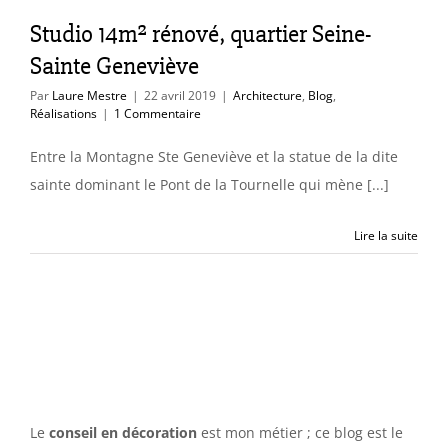
itecture
Blog
Studio 14m² rénové, quartier Seine-
éalisations
Sainte Geneviève
Par
Laure Mestre
|
22 avril 2019
|
Architecture
,
Blog
,
Réalisations
|
1 Commentaire
Entre la Montagne Ste Geneviève et la statue de la dite
sainte dominant le Pont de la Tournelle qui mène [...]
Lire la suite
Le
conseil en décoration
est mon métier ; ce blog est le