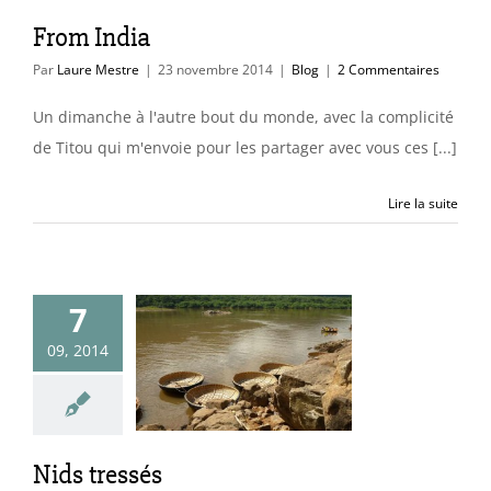
From India
Par
Laure Mestre
|
23 novembre 2014
|
Blog
|
2 Commentaires
Un dimanche à l'autre bout du monde, avec la complicité
de Titou qui m'envoie pour les partager avec vous ces [...]
Lire la suite
7
09, 2014
ds tressés
uleurs & matières
ces & idées déco
Nids tressés