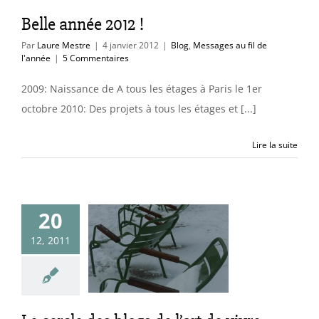
Belle année 2012 !
Par
Laure Mestre
|
4 janvier 2012
|
Blog
,
Messages au fil de
l'année
|
5 Commentaires
2009: Naissance de A tous les étages à Paris le 1er
octobre 2010: Des projets à tous les étages et [...]
Lire la suite
20
cle des blogs
12, 2011
’art de vivre
essages au fil de
l'année