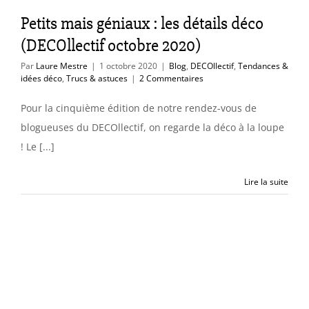
es & idées déco
Petits mais géniaux : les détails déco
cs & astuces
(DECOllectif octobre 2020)
Par
Laure Mestre
|
1 octobre 2020
|
Blog
,
DECOllectif
,
Tendances &
idées déco
,
Trucs & astuces
|
2 Commentaires
Pour la cinquième édition de notre rendez-vous de
blogueuses du DECOllectif, on regarde la déco à la loupe
! Le [...]
Lire la suite