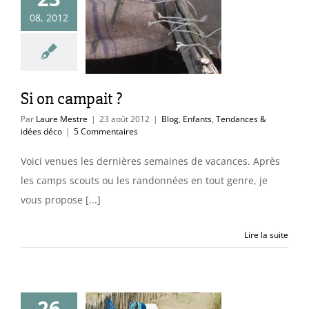
08, 2012
n campait ?
ants
Tendances &
idées déco
Si on campait ?
Par
Laure Mestre
|
23 août 2012
|
Blog
,
Enfants
,
Tendances &
idées déco
|
5 Commentaires
Voici venues les dernières semaines de vacances. Après
les camps scouts ou les randonnées en tout genre, je
vous propose [...]
Lire la suite
26