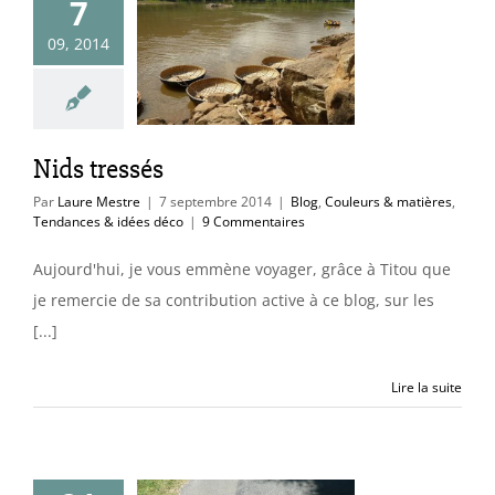
7
09, 2014
ds tressés
uleurs & matières
ces & idées déco
Nids tressés
Par
Laure Mestre
|
7 septembre 2014
|
Blog
,
Couleurs & matières
,
Tendances & idées déco
|
9 Commentaires
Aujourd'hui, je vous emmène voyager, grâce à Titou que
je remercie de sa contribution active à ce blog, sur les
[...]
Lire la suite