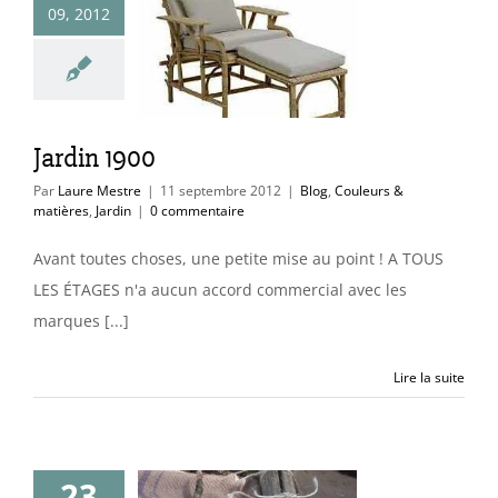
09, 2012
rdin 1900
uleurs & matières
Jardin
Jardin 1900
Par
Laure Mestre
|
11 septembre 2012
|
Blog
,
Couleurs &
matières
,
Jardin
|
0 commentaire
Avant toutes choses, une petite mise au point ! A TOUS
LES ÉTAGES n'a aucun accord commercial avec les
marques [...]
Lire la suite
23