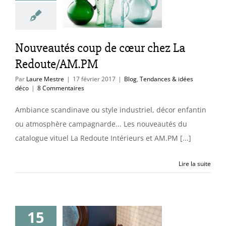
oute/AM.PM
endances & idées
déco
Nouveautés coup de cœur chez La
Redoute/AM.PM
Par
Laure Mestre
|
17 février 2017
|
Blog
,
Tendances & idées
déco
|
8 Commentaires
Ambiance scandinave ou style industriel, décor enfantin
ou atmosphère campagnarde... Les nouveautés du
catalogue vituel La Redoute Intérieurs et AM.PM [...]
Lire la suite
aison de
15