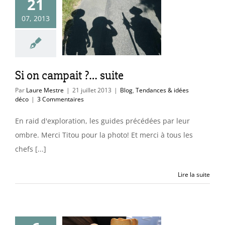
21
n campait ?…
07, 2013
suite
endances & idées
déco
Si on campait ?… suite
Par
Laure Mestre
|
21 juillet 2013
|
Blog
,
Tendances & idées
déco
|
3 Commentaires
En raid d'exploration, les guides précédées par leur
ombre. Merci Titou pour la photo! Et merci à tous les
chefs [...]
Lire la suite