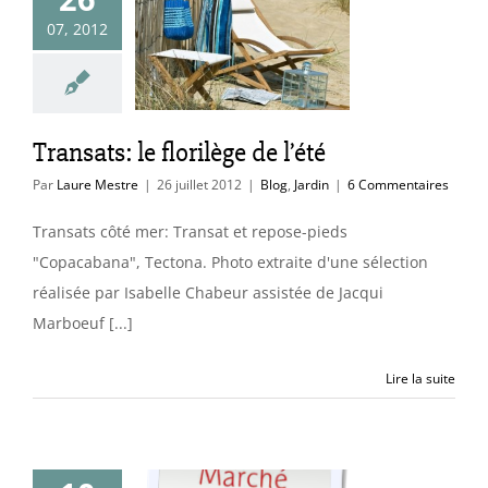
07, 2012
ansats: le
lège de l’été
Blog
Jardin
Transats: le florilège de l’été
Par
Laure Mestre
|
26 juillet 2012
|
Blog
,
Jardin
|
6 Commentaires
Transats côté mer: Transat et repose-pieds
"Copacabana", Tectona. Photo extraite d'une sélection
réalisée par Isabelle Chabeur assistée de Jacqui
Marboeuf [...]
Lire la suite