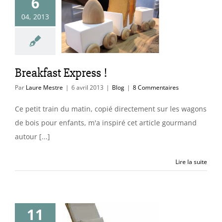
6
04, 2013
ast Express !
Blog
Breakfast Express !
Par
Laure Mestre
|
6 avril 2013
|
Blog
|
8 Commentaires
Ce petit train du matin, copié directement sur les wagons
de bois pour enfants, m'a inspiré cet article gourmand
autour [...]
Lire la suite
11