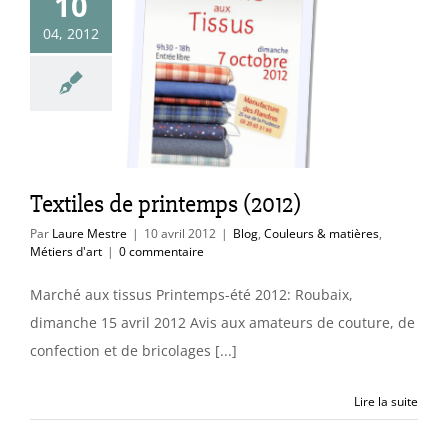
10
04, 2012
xtiles de
temps (2012)
uleurs & matières
étiers d'art
Textiles de printemps (2012)
Par
Laure Mestre
|
10 avril 2012
|
Blog
,
Couleurs & matières
,
Métiers d'art
|
0 commentaire
Marché aux tissus Printemps-été 2012: Roubaix,
dimanche 15 avril 2012 Avis aux amateurs de couture, de
confection et de bricolages [...]
Lire la suite