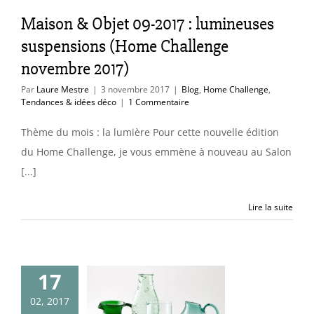
ome Challenge
Maison & Objet 09-2017 : lumineuses
ces & idées déco
suspensions (Home Challenge
novembre 2017)
Par
Laure Mestre
|
3 novembre 2017
|
Blog
,
Home Challenge
,
Tendances & idées déco
|
1 Commentaire
Thème du mois : la lumière Pour cette nouvelle édition
du Home Challenge, je vous emmène à nouveau au Salon
[...]
Lire la suite
17
eautés coup
02, 2017
œur chez La