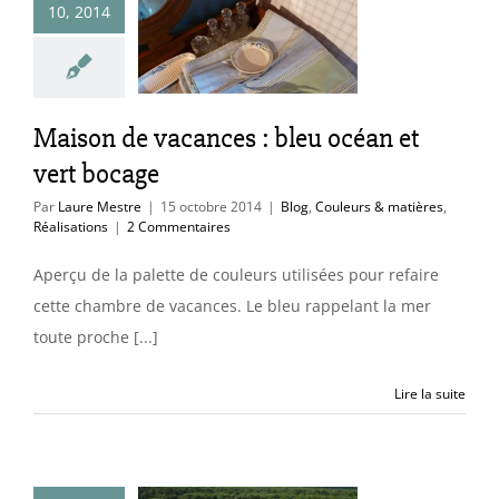
nces : bleu
10, 2014
an et vert
bocage
uleurs & matières
Maison de vacances : bleu océan et
éalisations
vert bocage
Par
Laure Mestre
|
15 octobre 2014
|
Blog
,
Couleurs & matières
,
Réalisations
|
2 Commentaires
Aperçu de la palette de couleurs utilisées pour refaire
cette chambre de vacances. Le bleu rappelant la mer
toute proche [...]
Lire la suite